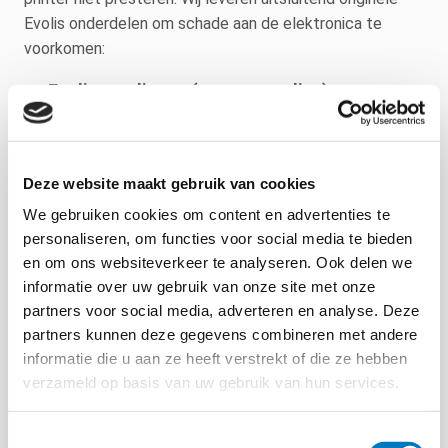
Evolis onderdelen om schade aan de elektronica te
voorkomen:
Evolis voedingen (power supplies)
Specifieke adapters voor elk printermodel. Gebruik
altijd de officiële voeding om oververhitting en
defecten aan het moederbord te voorkomen.
Deze website maakt gebruik van cookies
USB-kabels
We gebruiken cookies om content en advertenties te
Hoogwaardige, afgeschermde USB-kabels voor een
personaliseren, om functies voor social media te bieden
storingsvrije communicatie tussen uw computer en
en om ons websiteverkeer te analyseren. Ook delen we
de printer.
informatie over uw gebruik van onze site met onze
partners voor social media, adverteren en analyse. Deze
Power Kabels
partners kunnen deze gegevens combineren met andere
Netsnoeren voor verschillende regio’s, passend op de
informatie die u aan ze heeft verstrekt of die ze hebben
officiële Evolis adapters.
verzameld op basis van uw gebruik van hun services.
Toestemmingsselectie