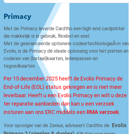
Primacy
Met de Primacy leverde Cardtho een high-end cardprinter
die makkelijk is in gebruik, flexibel en snel.
Met de geavanceerde optionele codeertechnologieÃ«n van
Evolis, is de Primacy dé ideale oplossing voor het printen en
coderen van (betaal)kaarten, ledenpassen en
tegoedkaarten.
Per 15 december 2025 heeft de Evolis Primacy de
End-of-Life (EOL) status gekregen en is niet meer
leverbaar. Heeft u een Evolis Primacy en wilt u deze
ter reparatie aanbieden dan kan u een verzoek
insturen aan ons ERC middels een
RMA verzoek
.
Evolis
Voor opvolger van de Zenius, adviseert Cardtho de
Primacy 2 (simplex & duplex)
. Klik hier voor meer