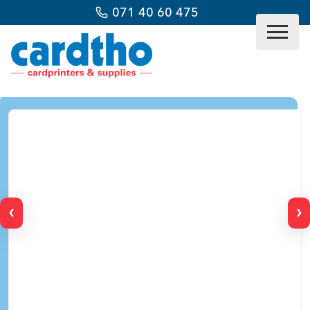
071 40 60 475
‹
›