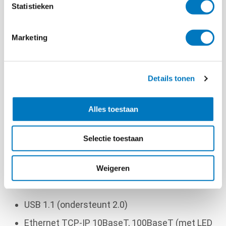
Statistieken
Full colour (voorzijde kleur achterzijde Zwart)
YMCKO-K: 200 prints / rol
Marketing
Halve kaart kleur, volle kaart zwart ½ YMCKO:
400 prints / rol
Zwart met beschermlaag KO: 600 prints / rol
Details tonen
Zwart monochroom lint: 2000 prints / rol*
Alles toestaan
Hologram lak: 400 prints / rol
* Onder specifieke omstandigheden
Selectie toestaan
Andere specificaties
Weigeren
Interfaces
USB 1.1 (ondersteunt 2.0)
Ethernet TCP-IP 10BaseT, 100BaseT (met LED