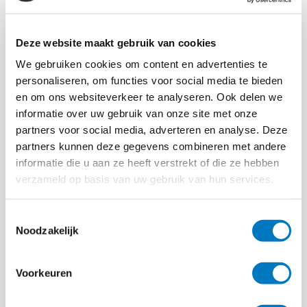
7810 (53.98mm x 85,60 mm)
* Onder specifieke omstandigheden
Deze website maakt gebruik van cookies
Evolis High Trust ® linten
We gebruiken cookies om content en advertenties te
Om de kwaliteit en duurzaamheid van gedrukte kaarten
personaliseren, om functies voor social media te bieden
te maximaliseren, de levensduur van de printkop en de
en om ons websiteverkeer te analyseren. Ook delen we
betrouwbaarheid van de printer te garanderen dient men
informatie over uw gebruik van onze site met onze
gebruik te maken van Evolis High Trust ® linten.
partners voor social media, adverteren en analyse. Deze
partners kunnen deze gegevens combineren met andere
Automatische identificatie en instelling
informatie die u aan ze heeft verstrekt of die ze hebben
Geleverd in een drop-in cassette voor
verzameld op basis van uw gebruik van hun services.
eenvoudig gebruik
Toestemmingsselectie
Lint besparing voor zwart-wit afdrukken
Noodzakelijk
Lint capaciteit
Voorkeuren
Full colour (een of twee zijden) YMCKO: 300
prints / rol