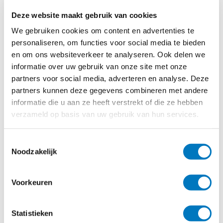
Deze website maakt gebruik van cookies
We gebruiken cookies om content en advertenties te
Gerelateerde artikelen
personaliseren, om functies voor social media te bieden
en om ons websiteverkeer te analyseren. Ook delen we
informatie over uw gebruik van onze site met onze
partners voor social media, adverteren en analyse. Deze
partners kunnen deze gegevens combineren met andere
07 september 2017
informatie die u aan ze heeft verstrekt of die ze hebben
Evolis-Nederland sponsor jeugd
verzameld op basis van uw gebruik van hun services.
K.v.v. Quick Boys
Toestemmingsselectie
Op zaterdag 2 september jl. is er een
Noodzakelijk
overeenkomst afgesloten met voetbalclub
K.v.v. Quick Boys...
Voorkeuren
Statistieken
16 september 2013