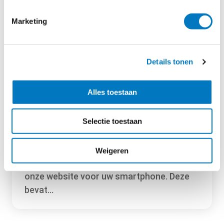
Evolis-Nederland neemt deel aan
Marketing
VAS-beurs
Op 23 en 24 september a.s. is Evolis-
Nederland met een stand aanwezig op de
Details tonen
27e...
Alles toestaan
Selectie toestaan
08 augustus 2013
Onze mobiele website is online
Weigeren
Vanaf heden is er een speciale versie van
onze website voor uw smartphone. Deze
bevat...