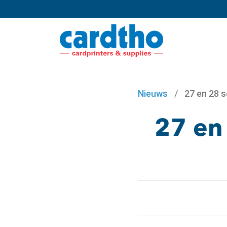
Nieuws
/
27 en 28 
27 en