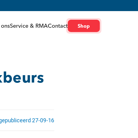
 ons
Service & RMA
Contact
Shop
kbeurs
gepubliceerd 27-09-16