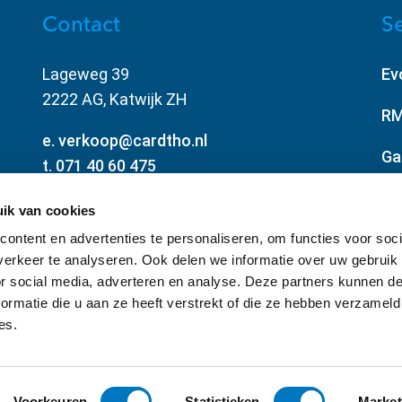
Contact
Se
Lageweg 39
Ev
2222 AG, Katwijk ZH
RM
e. verkoop@cardtho.nl
Ga
t. 071 40 60 475
Al
BTW: NL004315510B01
ik van cookies
KVK: 28051309
ontent en advertenties te personaliseren, om functies voor soci
erkeer te analyseren. Ook delen we informatie over uw gebruik
or social media, adverteren en analyse. Deze partners kunnen 
ormatie die u aan ze heeft verstrekt of die ze hebben verzameld
es.
© Cardtho | Evolis Partner |
Privacy statement
| Website door
Dune Pe
Voorkeuren
Statistieken
Market