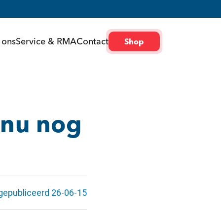
 ons
Service & RMA
Contact
Shop
 nu nog
gepubliceerd 26-06-15