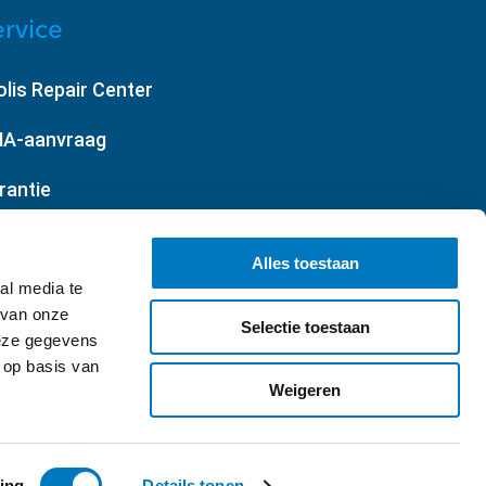
rvice
olis Repair Center
A-aanvraag
rantie
gemene voorwaarden
Alles toestaan
al media te
 van onze
Selectie toestaan
deze gegevens
 op basis van
Weigeren
bbler
ing
Details tonen