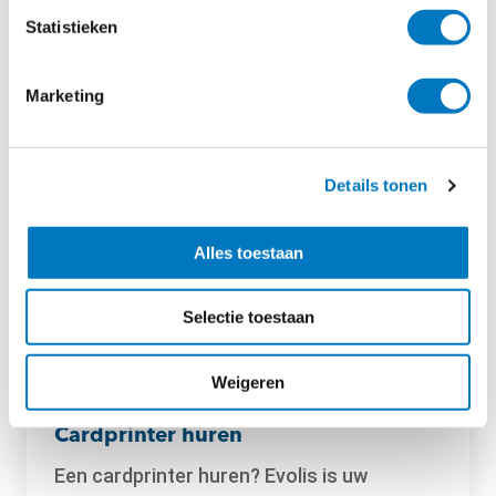
Statistieken
Marketing
12 maart 2019
Stand op Bakkersvak 2019 goed
bezocht
Details tonen
Vandaag is alweer de laatste dag van
Bakkersvak 2019, de grootste beurs in
Alles toestaan
deze branche...
Selectie toestaan
Weigeren
04 februari 2015
Cardprinter huren
Een cardprinter huren? Evolis is uw