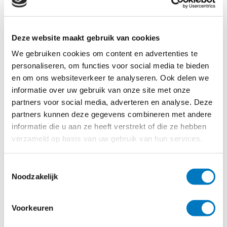
VORIG ARTIKEL
Cardtho gesloten tijdens feestdagen in
april
Deze website maakt gebruik van cookies
We gebruiken cookies om content en advertenties te
personaliseren, om functies voor social media te bieden
en om ons websiteverkeer te analyseren. Ook delen we
VOLGEND ARTIKEL
informatie over uw gebruik van onze site met onze
Verminderde bezetting tijdens
partners voor social media, adverteren en analyse. Deze
vakantieperiode
partners kunnen deze gegevens combineren met andere
informatie die u aan ze heeft verstrekt of die ze hebben
verzameld op basis van uw gebruik van hun services.
Toestemmingsselectie
Noodzakelijk
Voorkeuren
Gerelateerde artikelen