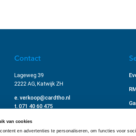
Contact
Se
Lageweg 39
Ev
2222 AG, Katwijk ZH
RM
e. verkoop@cardtho.nl
Ga
t. 071 40 60 475
Al
BTW: NL004315510B01
ik van cookies
KVK: 28051309
ontent en advertenties te personaliseren, om functies voor soci