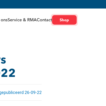
 ons
Service & RMA
Contact
Shop
s
022
gepubliceerd 26-09-22