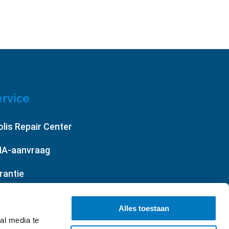
rvice
olis Repair Center
A-aanvraag
rantie
gemene voorwaarden
Alles toestaan
al media te